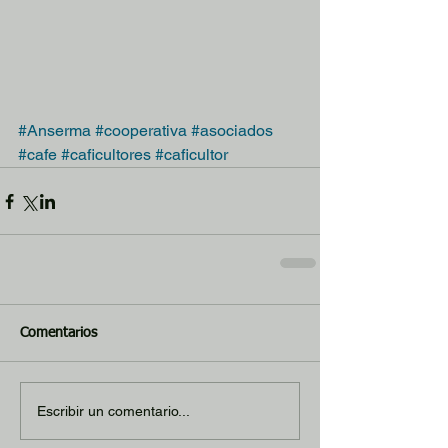
#Anserma
#cooperativa
#asociados
#cafe
#caficultores
#caficultor
Comentarios
Escribir un comentario...