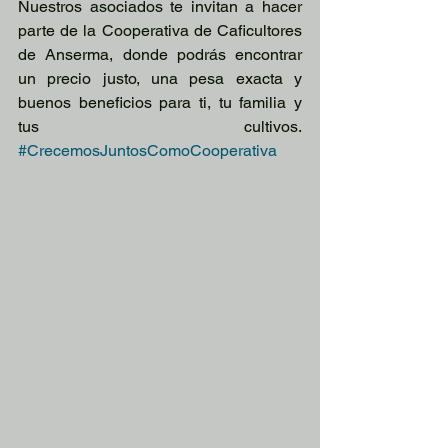
Nuestros asociados te invitan a hacer 
parte de la Cooperativa de Caficultores 
de Anserma, donde podrás encontrar 
un precio justo, una pesa exacta y 
buenos beneficios para ti, tu familia y 
tus cultivos. 
#CrecemosJuntosComoCooperativa