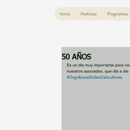
Inicio
Noticias
Programas
50 AÑOS
Es un día muy importante para no
nuestros asociados, que día a día 
#OrgullososDeSerCaficultores